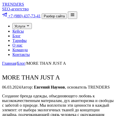
TREND
E
RS
SEO-агентство
+7 (980) 437-73-41
Разбор сайта
Услуги
Кейсы
Блог
Тарифы
О нас
Команда
Контакты
Главная
/
Блог
/
MORE THAN JUST A
MORE THAN JUST A
06.03.2024
Автор:
Евгений Наумов
, основатель TRENDERS
Создание бренда одежды, объединяющего любовь к
высококачественным материалам, дух авантюризма и свободы
с заботой о природе. Мы воплотили эти ценности в каждый
элемент: от выбора экологичных тканей до концепции
дизайна, подчеркивающей связь человека с окружающим