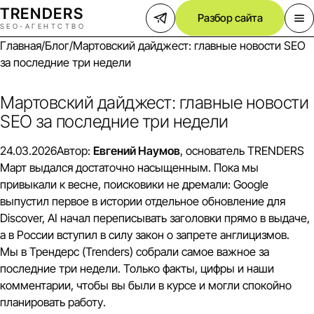
TREND
E
RS
Разбор сайта
SEO-АГЕНТСТВО
Главная
/
Блог
/
Мартовский дайджест: главные новости SEO
за последние три недели
Мартовский дайджест: главные новости
SEO за последние три недели
24.03.2026
Автор:
Евгений Наумов
, основатель TRENDERS
Март выдался достаточно насыщенным. Пока мы
привыкали к весне, поисковики не дремали: Google
выпустил первое в истории отдельное обновление для
Discover, AI начал переписывать заголовки прямо в выдаче,
а в России вступил в силу закон о запрете англицизмов.
Мы в Трендерс (Trenders) собрали самое важное за
последние три недели. Только факты, цифры и наши
комментарии, чтобы вы были в курсе и могли спокойно
планировать работу.