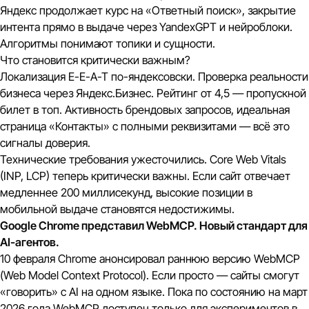
Яндекс продолжает курс на «Ответный поиск», закрытие
интента прямо в выдаче через YandexGPT и нейроблоки.
Алгоритмы понимают топики и сущности.
Что становится критически важным?
Локализация E-E-A-T по-яндексовски. Проверка реальности
бизнеса через Яндекс.Бизнес. Рейтинг от 4,5 — пропускной
билет в топ. Активность брендовых запросов, идеальная
страница «Контакты» с полными реквизитами — всё это
сигналы доверия.
Технические требования ужесточились. Core Web Vitals
(INP, LCP) теперь критически важны. Если сайт отвечает
медленнее 200 миллисекунд, высокие позиции в
мобильной выдаче становятся недостижимы.
Google Chrome представил WebMCP. Новый стандарт для
AI-агентов.
10 февраля Chrome анонсировал раннюю версию WebMCP
(Web Model Context Protocol). Если просто — сайты смогут
«говорить» с AI на одном языке. Пока по состоянию на март
2026 года WebMCP доступен только для экспериментов в