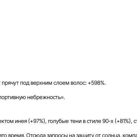
ет прячут под верхним слоем волос: +598%.
спортивную небрежность».
том инея (+97%), голубые тени в стиле 90-х (+81%), с
 это время. Отсюда запросы на защиту от солнца, ком