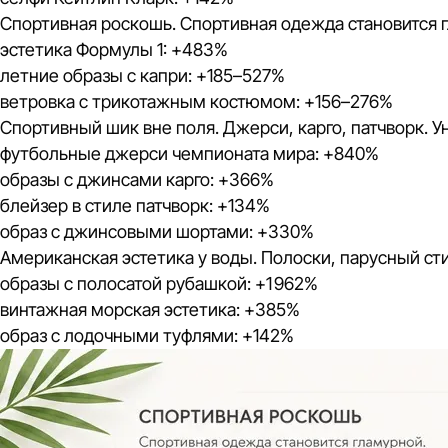
Спортивная роскошь. Спортивная одежда становится 
эстетика Формулы 1: +483%
летние образы с капри: +185–527%
ветровка с трикотажным костюмом: +156–276%
Спортивный шик вне поля. Джерси, карго, патчворк. У
футбольные джерси чемпионата мира: +840%
образы с джинсами карго: +366%
блейзер в стиле патчворк: +134%
образ с джинсовыми шортами: +330%
Американская эстетика у воды. Полоски, парусный сти
образы с полосатой рубашкой: +1 962%
винтажная морская эстетика: +385%
образ с лодочными туфлями: +142%