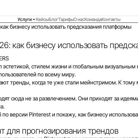
Услуги
Кейсы
Блог
Тарифы
О нас
Команда
Контакты
: как бизнесу использовать предсказания платформы
026: как бизнесу использовать предс
DERS
ал эстетикой, стилем жизни и глобальным визуальным
ользователей по всему миру.
ают тренды, когда те уже стали мейнстримом. К тому
дят сюда не за развлечением. Они приходят за идеями 
а.
по версии Pinterest и покажу, как бизнесу использова
ент для прогнозирования трендов