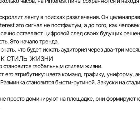
есколько часов, на
Pinterest
пины сохраняются и находят
скроллит ленту в поисках развлечения. Он целенапра
rest это сигнал не постфактум, а до того, как челове
чно оставляют цифровой след своих будущих решений.
сть. Это начало тренда.
 знать, что будет искать аудитория через два-три меся
ак стиль жизни
во становится глобальным стилем жизни.
 его атрибутику: цвета команд, графику, униформу, э
Разминка становится бьюти-рутиной. Закуски на стад
 просто доминируют на площадке, они формируют кул
.