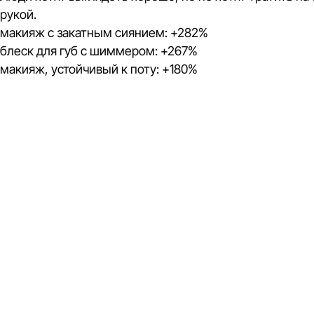
рукой.
макияж с закатным сиянием: +282%
блеск для губ с шиммером: +267%
макияж, устойчивый к поту: +180%