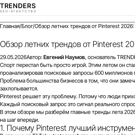
TREND
E
RS
SEO-АГЕНТСТВО
Главная
/
Блог
/
Обзор летних трендов от Pinterest 2026
Обзор летних трендов от Pinterest 2
29.05.2026
Автор:
Евгений Наумов
, основатель TREN
Спорт перестал быть просто игрой. Этим летом он ст
проанализировав поисковые запросы 600 миллионов п
Проблема большинства бизнесов в том, что они замеч
захлопывается.
Pinterest решает эту проблему. Потому что люди прихо
Каждый поисковый запрос это сигнал реального спрос
В этом обзоре мы разберём главные тренды лета 2026 
на шаг впереди.
1. Почему Pinterest лучший инструм