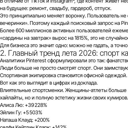
В отличие от TikTok и Instagram*, где контент живёт н
на будущее: ремонт, свадьбу, гардероб, отпуск.
Это принципиально меняет воронку. Пользователь не 
вечеринки». Поэтому каждый поисковый запрос на Pinte
Более 600 миллионов активных пользователей ежемеся
«сардины на завтрак» вырос на 1815%, это не случайно
Для бизнеса это значит одно: можно не гадать, а точно
2. Главный тренд лета 2026: спорт к
Аналитики Pinterest сформулировали это так: фанатст
Люди больше не просто смотрят спорт. Они заимствуют
Спортивная экипировка становится офисной одеждой. 
Вот как это выглядит в цифрах из доклада.
Влиятельные спортсменки. Женщины-атлеты больше не
хайлайты, но и полную эстетику жизни своих кумиров
Алиса Лю: +39 228%
Эйлин Гу: +5 503%
Наташа Клауд: +200%
селфи Кейтлин Кларк: +142%