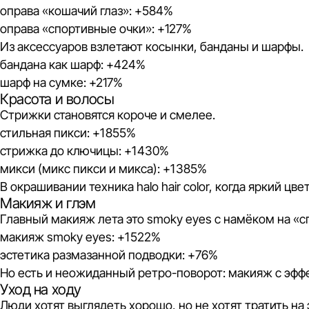
оправа «кошачий глаз»: +584%
оправа «спортивные очки»: +127%
Из аксессуаров взлетают косынки, банданы и шарфы.
бандана как шарф: +424%
шарф на сумке: +217%
Красота и волосы
Стрижки становятся короче и смелее.
стильная пикси: +1 855%
стрижка до ключицы: +1 430%
микси (микс пикси и микса): +1 385%
В окрашивании техника halo hair color, когда яркий цв
Макияж и глэм
Главный макияж лета это smoky eyes с намёком на «
макияж smoky eyes: +1 522%
эстетика размазанной подводки: +76%
Но есть и неожиданный ретро-поворот: макияж с эффек
Уход на ходу
Люди хотят выглядеть хорошо, но не хотят тратить на