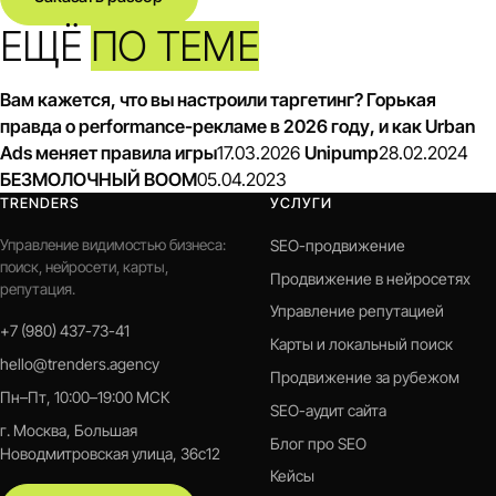
ЕЩЁ
ПО ТЕМЕ
Вам кажется, что вы настроили таргетинг? Горькая
правда о performance-рекламе в 2026 году, и как Urban
Ads меняет правила игры
17.03.2026
Unipump
28.02.2024
БЕЗМОЛОЧНЫЙ BOOM
05.04.2023
TRENDERS
УСЛУГИ
Управление видимостью бизнеса:
SEO-продвижение
поиск, нейросети, карты,
Продвижение в нейросетях
репутация.
Управление репутацией
+7 (980) 437-73-41
Карты и локальный поиск
hello@trenders.agency
Продвижение за рубежом
Пн–Пт, 10:00–19:00 МСК
SEO-аудит сайта
г. Москва, Большая
Блог про SEO
Новодмитровская улица, 36с12
Кейсы