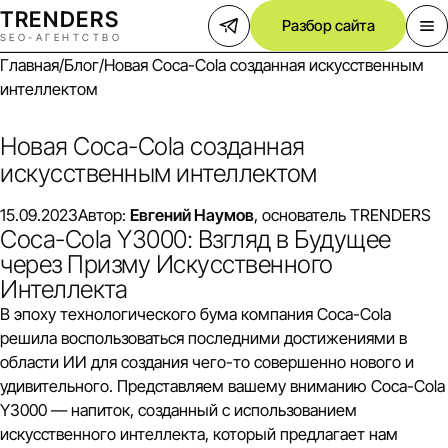
TREND
E
RS
Разбор сайта
SEO-АГЕНТСТВО
Главная
/
Блог
/
Новая Coca-Cola созданная искусственным
интеллектом
Новая Coca-Cola созданная
искусственным интеллектом
15.09.2023
Автор:
Евгений Наумов
, основатель TRENDERS
Coca-Cola Y3000: Взгляд в Будущее
через Призму Искусственного
Интеллекта
В эпоху технологического бума компания Coca-Cola
решила воспользоваться последними достижениями в
области ИИ для создания чего-то совершенно нового и
удивительного. Представляем вашему вниманию Coca-Cola
Y3000 — напиток, созданный с использованием
искусственного интеллекта, который предлагает нам